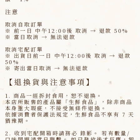
注意
取消自取訂單
※ 前一日
中午12:00後
取消 → 退款 50%
※
當日取消 → 無法退款
取消宅配訂單
※ 出貨日前一日
中午12:00後
取消 → 退款
50%
※
寄出當日取消 → 無法退款
【退換貨與注意事項】
1.
商品一經拆封食用，恕不退換。
本店所販售的產品屬「生鮮食品」，除非商品
本身重大瑕疵，不接受無條件退換。
依據消費者保護法規定，生鮮食品不享有
7 天
猶豫期
。
2.
收到宅配開箱時請務必
錄影
。 若有數量/
口味問題請
當日
聯繫。 如已發放後才反應，恕