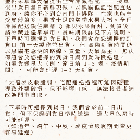
金桃家草莓大福提供全台冷藏宅配 —— 接單
後出貨日當日新鮮現做，以黑貓低溫宅配直送
到府，讓你不必到台南門市排隊，在家也能享
受皮薄餡多、果香十足的當季水果大福。全程
冷藏配送鎖住麻糬 Q 彈與水果鮮甜；到貨後
請冷藏並儘早享用，賞味期限詳見下方說明。
下單時可選擇到貨日期，我們會在您選擇的到
貨日 前一天製作並出貨。 但 實際到貨時間仍
以黑貓宅急便的路線、貨量、天氣為主，
無法
保證會於您選擇的到貨日與到貨時段送達。
如遇貨運量大（例：節日前 1–3 週、疫情期
間），
可能會延遲 1–3 天到貨。
*大福表皮較脆弱，宅配運送過程可能因碰撞
導致外觀破損，但不影響口感。
無法接受者請
改為門市自取。
*下單時可選擇到貨日，我們會於前一日出
貨；
但不保證到貨日準時送達
，遇大量包裹時
可能延遲。
（如過年、端午、中秋、或疫情嚴峻期間皆更
容易延遲）