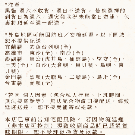
*注意：
黑貓 週六不收貨、週日不送貨。 若您選擇的
到貨日為週六，遇突發狀況未能當日送達，
包
裹將順延至週一配送。
*外島地區可能因航班／安檢延遲。以下區域
恕不提供配送：
宜蘭縣－釣魚台列嶼(全)
高雄市－東沙(全)、南沙(全)
澎湖縣－馬公(虎井島、桶盤島)、望安(全)、
七美(全)、白沙(大倉嶼、員貝嶼、鳥嶼、吉
貝嶼)
金門縣－烈嶼(大膽島、二膽島)、烏坵(全)
台東縣－蘭嶼(全)
*若因 個人因素（包含私人行程、上班時間、
無法接電話等） 無法配合物流司機配送，導致
延遲送達，
恕不接受補寄或退款。
本店已事前告知宅配風險。 若因物流延遲
（非本店可控制）導致收到商品時已超過賞
味期限， 恕不受理退換貨及退款。