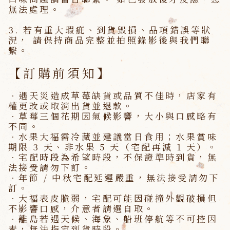
無法處理。
3.
若有重大瑕疵、到貨毀損、品項錯誤等狀
況， 請保持商品完整並拍照錄影後與我們聯
繫。
【訂購前須知】
．遇天災造成草莓缺貨或品質不佳時，店家有
權更改或取消出貨並退款。
．草莓三個花期因氣候影響，大小與口感略有
不同。
．水果大福需冷藏並建議當日食用；水果賞味
期限 3 天、非水果 5 天（宅配再減 1 天）。
．宅配時段為希望時段，
不保證準時到貨
，無
法接受請勿下訂。
．年節 / 中秋宅配延遲嚴重，無法接受請勿下
訂。
．大福表皮脆弱，宅配可能因碰撞外觀破損但
不影響口感，介意者請選自取。
．離島若遇天候、海象、船班停航等不可控因
素，無法指定到貨時段。