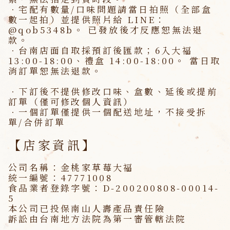
．宅配有數量/口味問題請當日拍照（全部盒
數一起拍）並提供照片給 LINE：
@qob5348b。 已發放後才反應恕無法退
款。
．台南店面自取採預訂後匯款；6入大福
13:00-18:00、禮盒 14:00-18:00。 當日取
消訂單恕無法退款。
．下訂後不提供修改口味、盒數、延後或提前
訂單（僅可修改個人資訊）
．一個訂單僅提供一個配送地址，不接受拆
單/合併訂單
【店家資訊】
公司名稱：金桃家草莓大福
統一編號：47771008
食品業者登錄字號：D-200200808-00014-
5
本公司已投保南山人壽產品責任險
訴訟由台南地方法院為第一審管轄法院