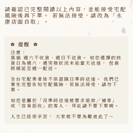
請確認已完整閱讀以上內容，並能接受宅配
風險後再下單。 若無法接受，請改為「永
康店面自取」。
提醒
注意：
黑貓
週六不收貨、週日不送貨
。 如您選擇的到
貨日為週六，遇突發狀況未能當天送達，
包裹
將順延至週一配送。
全台宅配業者皆
不保證隔日準時送達
。 我們已
事先完整告知宅配風險，
若無法接受，請勿下
單。
如您是屬於「沒準時送達就要求退款／補寄」
或「容易拒收」的客人，
拜託請不要下單唷。
人生已經很辛苦，
大家就不要為難彼此了～