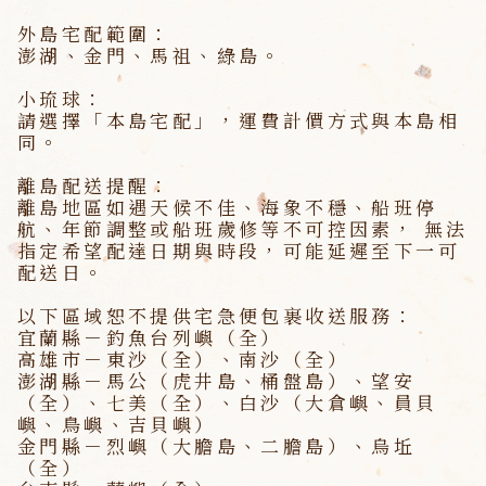
外島宅配範圍：
澎湖、金門、馬祖、綠島。
小琉球：
請選擇「本島宅配」，運費計價方式與本島相
同。
離島配送提醒：
離島地區如遇天候不佳、海象不穩、船班停
航、年節調整或船班歲修等不可控因素，
無法
指定希望配達日期與時段
，可能延遲至下一可
配送日。
以下區域恕不提供宅急便包裹收送服務：
宜蘭縣－釣魚台列嶼（全）
高雄市－東沙（全）、南沙（全）
澎湖縣－馬公（虎井島、桶盤島）、望安
（全）、七美（全）、白沙（大倉嶼、員貝
嶼、鳥嶼、吉貝嶼）
金門縣－烈嶼（大膽島、二膽島）、烏坵
（全）