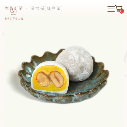
商品訂購
›
栗大福(綠豆餡)
0