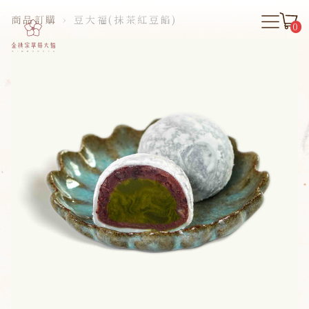
商品訂購
›
豆大福(抹茶紅豆餡)
0